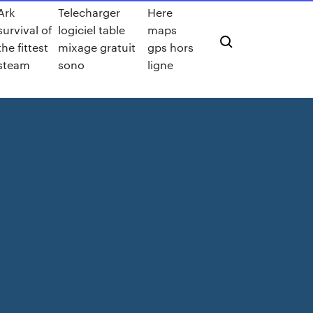
Ark
Telecharger
Here
survival of
logiciel table
maps
the fittest
mixage gratuit
gps hors
steam
sono
ligne